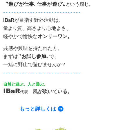
〝遊びが仕
事
、
仕事が遊び
〟
と
いう感じ。
- - - - - - - - - - - - - - - -​ - - - - - - - - - - - - -
IBaR
が目指す野外活動は、
量より
質、高
さよ
り心地よさ、
軽やかで愉快な
オンリーワン。​
​
共感や興味を持たれた方、
​まず
は
〝
お試し参加
〟
で、
一緒に野山で遊び
ません
か
​？
- - - - - - - - - - - - - - - -​ - - - - - - - - - - - - -
自然と遊ぶ、人と遊ぶ。
IBaR
風
が吹いている。
代
表
もっと詳しくは