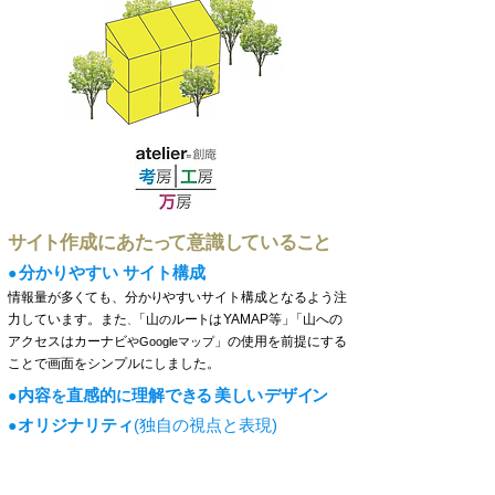
サ
イ
ト
作成にあ
た
っ
て意
識
し
てい
る
こ
と
分
かり
やす
い サ
イ
ト構成
●
情報量が
多
く
て
も、分
かりやす
いサ
イ
ト構成となるよう注
力しています。また
「
山
ル
ート
は
YAMAP等
」
「山への
の
、
アクセ
ス
は
カー
ナビ
」の使用を前提にする
やGoogleマップ
ことで画面をシンプルにしました。
内容
直感
的
理
解
で
き
る
美
し
い
デ
ザ
イ
ン
●
を
に
オ
リジナリ
ティ
​(独自の視点と表現)
●