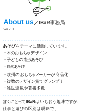
About
u
s
／
I​Ba
R
事務局
7
.
0
v
e
r
.
- - - - - - - - - - - - - - - -​ - - - - - - - - - -
- - -
あそび
をテーマに
活動
しています。
・
木のおも
ち
ゃデザイン
・
子どもの造形あそび
・
自然あそび
​
・
欧州
の
​お
も
ちゃメ
ーカー
が
商品化
・
複数
の
デ
ザ
イ
ン
賞で
グランプリ
・
雑誌連載​や著書多数
​
- - - - - - - - - - - - - - - -​ - - - - - - - - - -
- - -
ぼ
く
に
と
っ
て
IBaR
は
​いちお
う
趣味
ですが、
仕事
と
遊
び
の区別
は曖昧で
、