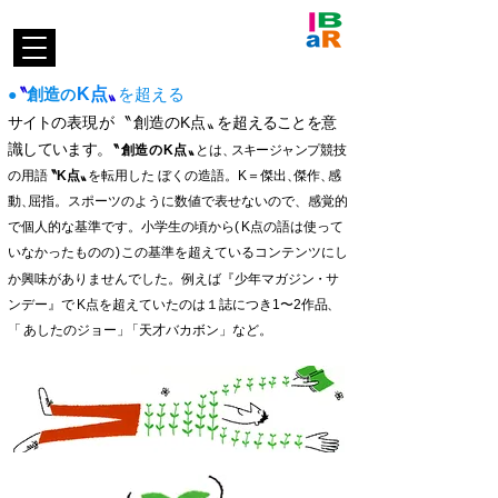
〝
創
造
K
点
〟
を超
える
●
の
〝​
創造のK
点
〟
を超
え
ることを意
サ
イト
の表
現が
識して
います
。
点
〟
と
は
、
〝​
創造
の
K
スキージャン
プ
競
技​
の用
語
〝
K点
〟
を転用
した ぼくの造語​
。
K＝傑出
、
傑作
、
感
動
、
屈指。スポーツのように数値で表せないので、感覚的
で個人的な基準です。小学
生の頃か
ら
(
K点の
語は使って
いなかったもの
の)
この基
準を超えて
いるコンテンツに
し
か興味がありません
でした。
​例えば
『少年マガジ
ン・
サ
ンデー』
K
は１誌につき1〜2作
品
、
で
点を
​超えていたの
「
あしたのジョー
」
「天才バカボン」など
​。