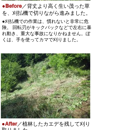
Before
●
／背丈より高く生い茂った草
を、刈払機で切りながら進みました。
●刈払機での作業は、慣れないと非常に危
険。 回転刃がキックバックなどで左右に暴
れ動き、重大な事故になりかねません。ぼ
くは、手を使ってカマで刈りました。
After
●
／植林したカエデを残して刈り