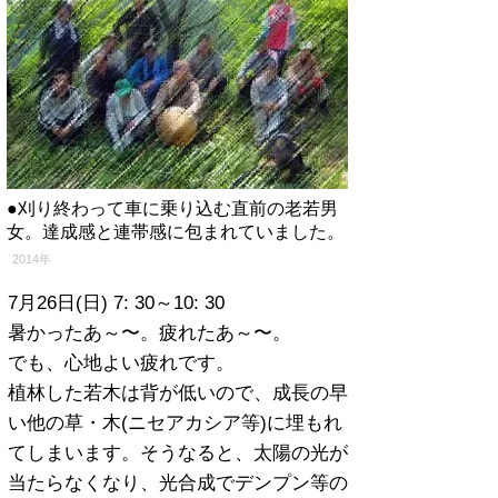
●刈り終わって車に乗り込む直前の老若男
女。達成感と連帯感に包まれていました。
​2014年
7月26日(日) 7: 30～10: 30
暑かったあ～〜。疲れたあ～〜。
でも、心地よい疲れです。
植林した若木は背が低いので、成長の早
い他の草・木(ニセアカシア等)に
埋もれ
てしまいます。そうなると、太陽の光が
当たらなくなり、光合成でデンプン等の