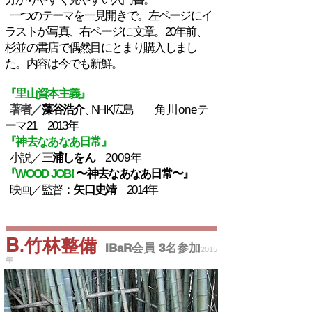
一つのテーマを一見開きで。左ページにイ
ラストか写真、右ページに文章。20年前、
杉並の書店で偶然目にとまり購入しまし
た。内容は今でも新鮮。
『里山資本主義』
著者／
藻谷浩介
、
NHK広島
角川one
テ
ーマ21 2013年
『神去なあなあ日常』
小説／
三浦しをん
2009年
『WOOD JOB!
〜神去なあなあ日常〜』
​
映画／監督：
矢口史靖
2014年
B
竹林整備
.
IBaR会員 3名参加
2015
年