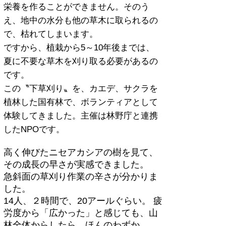
栄養を作ることができません。そのう
え、地中の水分も他の草木に取られるの
で、
枯れてしまいます。
ですから、植栽から5～10年後までは、
夏に不要な草木を刈り取る必要があるの
です。
この〝下草刈り〟を、カエデ、サクラを
植林した国有林で、
ボランティアとして
体験してきました。主催は林野庁と連携
したNPOです。
高く伸びたニセアカシアの樹を見て、
その成長の早さが実感できました。
急斜面の草刈り作業の辛さが分かりま
した。
14人、２時間で、20アールぐらい。 疲
労度から「広かった」と感じても、
山
林全体からしたら、ほんのわずか。