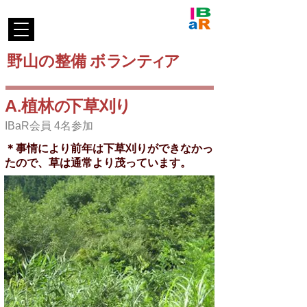
野山の整
備
ボ
ラ
ン
テ
ィ
ア
A
植林
下草
刈
り
.
の
IBaR会員 4名参加
＊事情により前年は下草刈りができなかっ
たので、草は通常より茂っています。