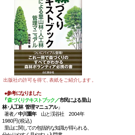
出版社の許可を得
て
、
表紙をご紹
介しま
す。
●参考
になりました
『
森
づ
く
り
テキ
ス
ト
ブッ
ク
／
市民
によ
る里山
林・
人工林 管理マニュア
ル
』
著者／
中川重年
山と渓谷社
2004年
1980円(税込)
里山に関しての包括的な知識が得られる、
分かりやすく見やすい入門書。