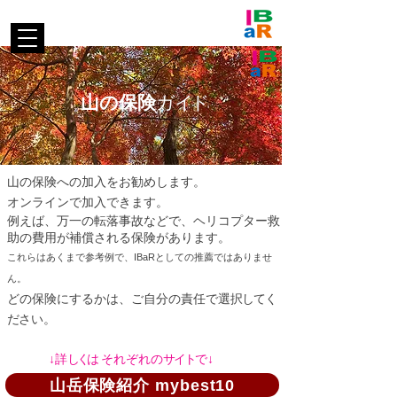
山の保険
ガ
イ
ド
山の保険への加入をお勧めします。
オンラインで加入できます。
例えば、万一の転落事故などで、ヘリコプター救
助の費用が補償される保険があります。
これ​らはあくまで参考例で、IBaRとしての推薦ではありませ
ん。
どの保険にするかは、ご自分の責任で選
択
してく
ださ
い。
​↓
詳
し
く
は
それぞれ
の
サ
イ
ト
で↓
山岳保険紹介 mybest10