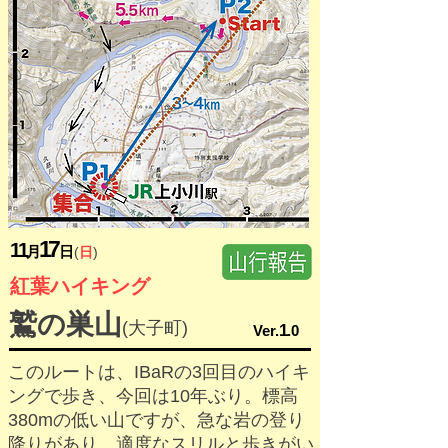
1
7
11
月
日
(
日
)
​紅葉ハイキング
​鷲の巣山
(大子町)
1
​Ver.
.0
​このルートは、IBaRの3回目のハイキ
ングで歩き、今回は10年ぶり。標高
380mの低い山ですが、急な岩の登り
降りがあり、適度なスリルと歩きがい