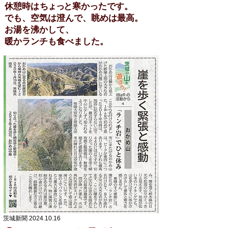
休憩時
は
ちょっ
と寒かったです。
で
も、
空気は澄んで、眺めは最高。
お湯を沸かして、
暖かランチも
食べました。
茨城新聞
2024.10.16