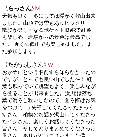
《
らっさん
》
M
天気も良く、冬にしては暖かく登山出来
ました。山頂では雪もありビックリ。
散歩が楽しくなるポケットIBaRで紅葉
も楽しめ、岩場からの景色は最高でし
た。 近くの低山でも楽しめました。ま
た参加します。
《
たか
し
さん
》
W
(は
)
おかめ山という名前すら知らなかったの
ですが、とっても良い山でした〜！ 紅
葉も残っていて眺望もよく、楽しみなが
ら登ることが出来ました。(足場は落ち
葉で滑るし狭いしなので、登る際はお気
をつけて。) 先導してくださったまっく
すさん、植物のお話を沢山してくださっ
たイシさん、楽しくお話してくださった
皆さん、そしてとりまとめてくださった
風さん、ありがとうございました😊