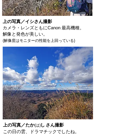
上の写真／イシさん撮影
カメラ・レンズともにCanon 最高機種。
解像と発色が美しい。
​(解像度はモニターの性能を上回っている)
上の写真／たか
し
さん撮影
(は
)
​この日の雲、ドラマチックでしたね。