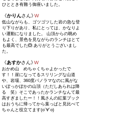
ひととき有難う御座いました。
《
かりん
さん
》
W
低山ながらも、ゴツゴツした岩の急な登
り下りがあり、私にとっては、かなりよ
い運動になりました。 山頂からの眺め
もよく、景色を見ながらのランチはとて
も最高でした🙆 ありがとうございまし
た。
《
あすか
さん
》
W
おかめ山 めちゃくちゃよかったで
す！！崖になってるスリリングな山道
や、岩場、360度パノラマなのに風がな
いぽっかぽかの山頂（ただしあられは降
る 笑）そこであったかランチなんて最
高すぎましたー！！風さんの紅葉ブック
はおうちに帰ってから葉っぱと見比べて
ちゃんと役立てます(о´∀`о)