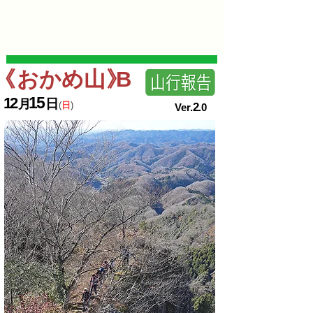
《
おかめ
山
》
1
5
1
2
日
月
(
日
)
2
​Ver.
.0