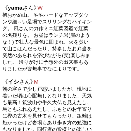
《
yama
さん
》
W
初おかめ山。 ややハードなアップダウ
ンや細～い足場でスリリングなハイキン
グ。 風さんの力作ミニ紅葉図鑑で紅葉
の名残りを。 お昼はランチ岩(崖のよう
な！)で壮大な景色に囲まれ、火を焚い
て山ごはんだったり、持参したお弁当を
突然のあられを浴びながら(笑)楽しみま
した。 帰りがけに予想外の出来事もあ
りましたが皆無事でなによりです。
《
イシ
さん
》
M
朝の寒さで少し戸惑いましたが、現地に
着いた頃は心配無しとなりました、天気
も最高！筑波山や牛久大仏も見えたし、
馬ともふれあえたし、ふもとのお年寄り
に樫の古木を見せてもらったり、距離は
短かったけど岩場もあり歩き方の勉強に
もなりました。同行者の皆様との楽しい