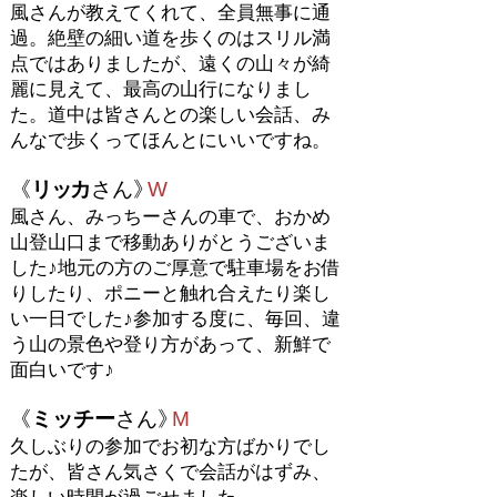
風さんが教えてくれて、全員無事に通
過。絶壁の細い道を歩くのはスリル満
点ではありましたが、遠くの山々が綺
麗に見えて、最高の山行になりまし
た。道中は皆さんとの楽しい会話、み
んなで歩くってほんとにいいですね。
《
リ
ッ
カ
さん
》
W
風さん、
みっちーさんの車で、おかめ
山登山口まで移動ありがとうございま
した♪地元の方のご厚意で駐車場をお借
りしたり、ポニーと触れ合えたり楽し
い一日でした♪参加する度に、毎回、違
う山の景色や登り方があって、新鮮で
面白いです♪
《
ミッチー
さん
》
M
久しぶりの参加でお初な方ばかりでし
たが、皆さん気さくで会話がはずみ、