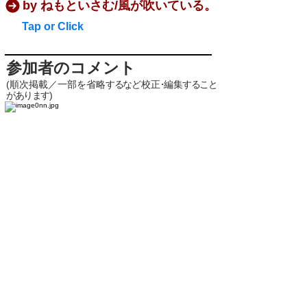
by ねもといさむ/風が吹いている。
Tap or Click
参加者のコメント
(順次掲載／一部を省略
するな
ど校
正・
編
集すること
があります
)