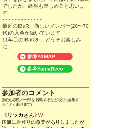
でしたが、終盤も楽しめると思い
ま
す。
​- - - - - - - - - - - - -
最近のIBaR、新しいメンバー(20〜70
代)の入会が続いています。
11年目のIBaRを、どうぞお楽しみ
に。
参考YAMAP
参考YamaReco
参加者のコメント
(順次掲載／一部を省略
するな
ど校
正・
編
集す
ることがあります
)
《
リッカ
さん
》
W
序盤に岩登りの急登がありしましたが、