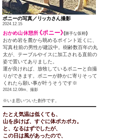
​ポニーの写真／
リッ
カ
さ
ん
撮影
​2024.12.15
《
ポ
ニー
》
おかめ
山
休憩
所
(
)
仮称
勝手な
おかめ岩を麓から眺めるポイント近くに、
写
真
柱前の男性が建設中。樹齢数百年の丸
太が、テーブルやイスに加工される直前の
姿で置いてありました。
​運が良ければ、放牧しているポニーと自撮
りができます。ポニーが静かに寄りそって
くれたら願い事が叶うそうです※
​2024.12.08m、撮影
​
※いま思いついた創作です。
たとえ気温は低くても、
​山を歩けば、
すぐに体ポカポカ。
と、なるはずでしたが、
この日は風があったので、