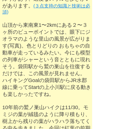
があります。
(３点支持の知識と技術は必
須)
山頂から東南東1〜2kmにある
２〜３
ヶ所のビューポイントでは、眼下にジ
オラマのような里山の風景が広がりま
す(写真)。色とりどりの おもちゃの自
動車が走っているみたい。今にも模型
の列車がシャーという音とともに現れ
そう。
袋田駅から鷲の巣山を往復する
だけでは、この風景が見れません。
ハイキングGoalの袋田駅からJR水郡
線に乗ってStartの上小川駅に戻る
動き
も楽しかったですね。
10年前の鷲ノ巣山ハイクは11/30。モ
ミジの葉が絨毯のように降り積もり、
樹上から残りの葉がハラハラ落ちてく
る中を歩きました。今回は紅葉の前期