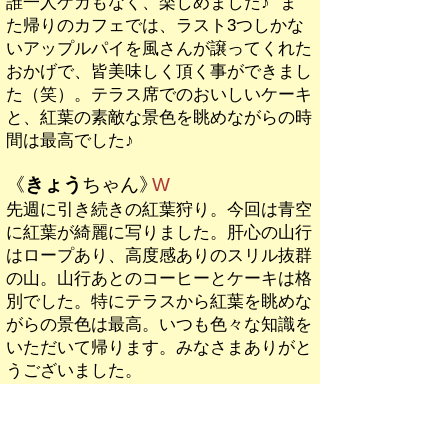
誰一人ケガもなく、楽しめました♪ ま
た帰りのカフェでは、ラスト3つしかな
いアップルパイを風さんが譲ってくれた
おかげで、皆美味しく頂く事ができまし
た（笑）。テラス席でのおいしいケーキ
と、紅葉の素敵な景色を眺めながらの時
間は最高でした♪
《
きょう
ちゃん
》
W
先週に引き続きの紅葉狩り。今回は青空
に紅葉が綺麗に写りました。肝心の山行
はロープあり、高度感ありのスリル抜群
の山。山行あとのコーヒーとケーキは格
別でした。特にテラスから紅葉を眺めな
がらの景色は最高。いつも色々な知識を
いただいて帰ります。みなさまありがと
うございました。
《
まさの
さん
》
M
天気も良くこの時期でも暖かったです。