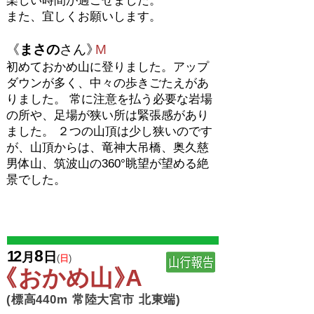
楽しい時間が過ごせました。
また、宜しくお願いします。
《
まさの
さん
》
M
初めておかめ山に登りました。アップ
ダウンが多く、中々の歩きごたえがあ
りました。 常に注意を払う必要な岩場
の所や、足場が狭い所は緊張感があり
ました。 ２つの山頂は少し狭いのです
が、山頂からは、竜神大吊橋、奥久慈
男体山、筑波山の360°眺望が望める絶
景でした。
8
1
2
日
月
(
日
)
《
おかめ
山
》
​ (標高440m 常陸大宮市 北東端)