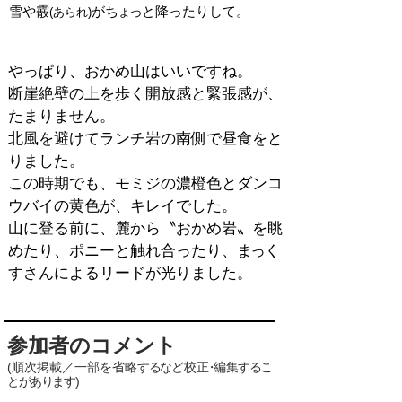
​雪や霰
が
ちょっ
と降ったりして。
(あられ)
やっぱり、おかめ山はいいですね。
​断崖絶壁の上を歩く開放感と緊張感が、
たまりません。
​北風を避けてランチ岩の南側で昼食をと
りました。
この時期でも、モミジの濃橙色とダンコ
ウバイの黄色が、キレイでした。
山に登る前に、麓から〝おかめ岩〟を眺
めたり、ポニーと触れ合ったり、
まっく
すさんによるリードが光りました。
参加者のコメント
(順次掲載／一部を省略
するな
ど校
正・
編
集するこ
とがあります
)