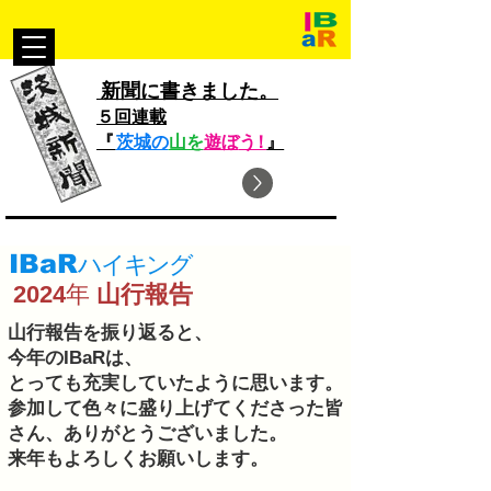
新聞に書きました。
５回連載
『
茨城の
山を
遊ぼ
う！
』
​IBaR
ハイ
キン
グ
2024
年
山行報告
山行報告を振り返ると、
今年のIBaRは、
とっても充実していたように思います。
​参加して色々に盛り上げてくださった皆
さん、ありがとうございました。
​来年もよろしくお願いします。